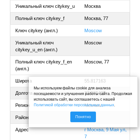
Уникальный ключ citykey_u
Москва
Полный ключ citykey_f
Москва, 77
Ключ citykey (англ.)
Moscow
Уникальный ключ
Moscow
citykey_u_en (англ.)
Полный ключ citykey_f_en
Moscow, 77
(англ.)
Широта
55.817163
Мы используем файлы cookie для анализа
Долгота
37.865436
посещаемости и улучшения работы сайта. Продолжая
использовать сайт, вы соглашаетесь с нашей
Регион
Москва
Политикой обработки персональных данных
.
Понятно
Район
Адрес
г Москва, 9 Мая ул,
7