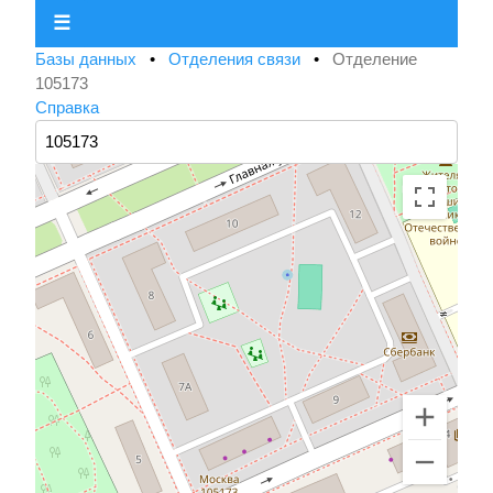
☰
Базы данных
•
Отделения связи
•
Отделение
105173
Справка