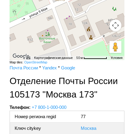
Картографические данные
Условия
50 м
Map tiles:
OpenStreetMap
Почта России
*
Yandex
*
Google
Отделение Почты России
105173 "Москва 173"
Телефон:
+7 800-1-000-000
Номер региона regid
77
Ключ citykey
Москва