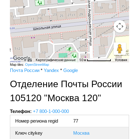
Картографические данные
Условия
50 м
Map tiles:
OpenStreetMap
Почта России
*
Yandex
*
Google
Отделение Почты России
105120 "Москва 120"
Телефон:
+7 800-1-000-000
Номер региона regid
77
Ключ citykey
Москва