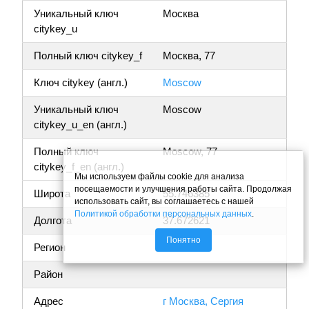
Уникальный ключ
Москва
citykey_u
Полный ключ citykey_f
Москва, 77
Ключ citykey (англ.)
Moscow
Уникальный ключ
Moscow
citykey_u_en (англ.)
Полный ключ
Moscow, 77
citykey_f_en (англ.)
Мы используем файлы cookie для анализа
посещаемости и улучшения работы сайта. Продолжая
Широта
55.746385
использовать сайт, вы соглашаетесь с нашей
Политикой обработки персональных данных
.
Долгота
37.672621
Понятно
Регион
Москва
Район
Адрес
г Москва, Сергия