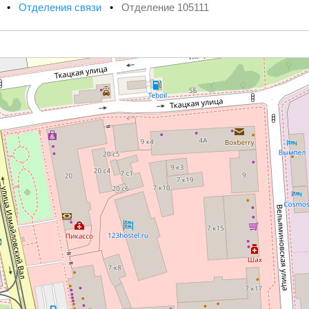
х
•
Отделения связи
•
Отделение 105111