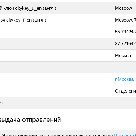
 ключ citykey_u_en (англ.)
Moscow
ч citykey_f_en (англ.)
Moscow, 
55.784248
37.721642
Москва
г Москва,
Отделени
оты
выдача отправлений
!
Этого отделения нет в текущей версии электронного
Паспорта