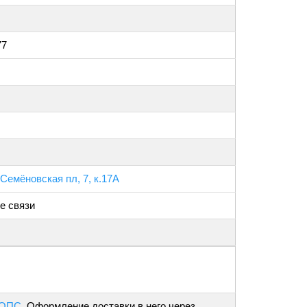
77
 Семёновская пл, 7, к.17А
е связи
 ОПС
. Оформление доставки в него через