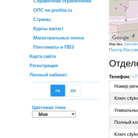
Справочник ограничений
ОПС на pochta.ru
Страны
Курсы валют
Магистральные пояса
Map tiles:
OpenStr
Почтоматы и ПВЗ
Почта Росси
Карта сайта
Отделе
Регистрация
Личный кабинет
Телефон:
+7
Номер реги
ru
en
Ключ cityk
Цветовая тема
Уникальный
Полный клю
Ключ cityke