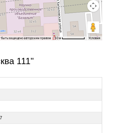
т быть защищено авторским правом
Условия
50 м
ква 111"
7