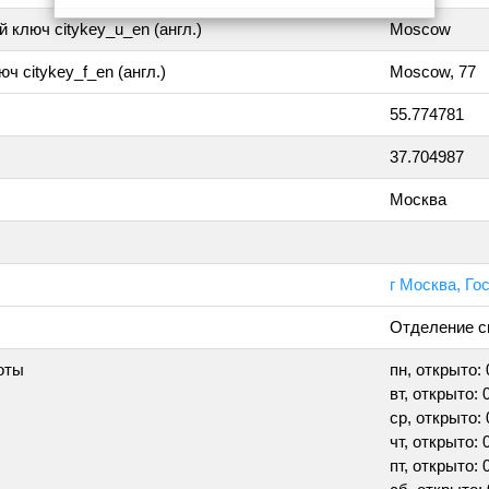
 ключ citykey_u_en (англ.)
Moscow
ч citykey_f_en (англ.)
Moscow, 77
55.774781
37.704987
Москва
г Москва, Го
Отделение с
оты
пн, открыто: 
вт, открыто: 
ср, открыто: 
чт, открыто: 
пт, открыто: 