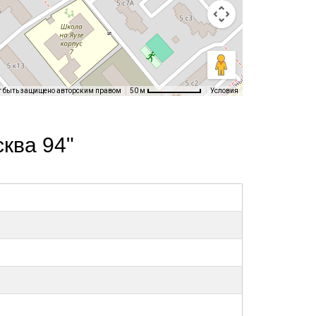
т быть защищено авторским правом
Условия
50 м
ква 94"