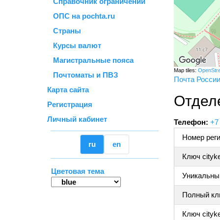
Справочник ограничений
ОПС на pochta.ru
Страны
Курсы валют
Магистральные пояса
Map tiles:
OpenStr
Почтоматы и ПВЗ
Почта Росси
Карта сайта
Отдел
Регистрация
Личный кабинет
Телефон:
+7
Номер реги
ru
en
Ключ cityk
Цветовая тема
Уникальный
Полный клю
Ключ cityke