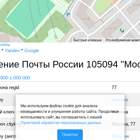
Быстрые клавиши
Это изображение може
eetMap
и
*
Yandex
*
Google
ение Почты России 105094 "Мос
 800-1-000-000
она regid
77
ey
Москва
Мы используем файлы cookie для анализа
 ключ citykey_u
Москва
посещаемости и улучшения работы сайта. Продолжая
использовать сайт, вы соглашаетесь с нашей
Политикой обработки персональных данных
.
ч citykey_f
Москва, 77
Понятно
y (англ.)
Moscow