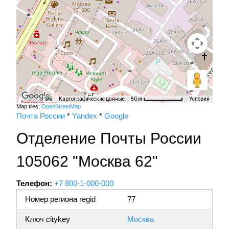
Картографические данные
Условия
50 м
Map tiles:
OpenStreetMap
Почта России
*
Yandex
*
Google
Отделение Почты России
105062 "Москва 62"
Телефон:
+7 800-1-000-000
Номер региона regid
77
Ключ citykey
Москва