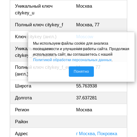
Уникальный ключ
Москва
citykey_u
Полный ключ citykey_f
Москва, 77
Ключ citykey (англ.)
Moscow
Мы используем файлы cookie для анализа
Уникальный ключ
Moscow
посещаемости и улучшения работы сайта. Продолжая
использовать сайт, вы соглашаетесь с нашей
citykey_u_en (англ.)
Политикой обработки персональных данных
.
Полный ключ citykey_f_en
Moscow, 77
Понятно
(англ.)
Широта
55.763938
Долгота
37.637281
Регион
Москва
Район
Адрес
г Москва, Покровка