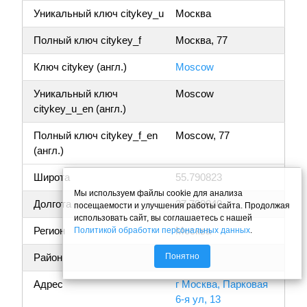
Уникальный ключ citykey_u
Москва
Полный ключ citykey_f
Москва, 77
Ключ citykey (англ.)
Moscow
Уникальный ключ
Moscow
citykey_u_en (англ.)
Полный ключ citykey_f_en
Moscow, 77
(англ.)
Широта
55.790823
Мы используем файлы cookie для анализа
Долгота
37.790040
посещаемости и улучшения работы сайта. Продолжая
использовать сайт, вы соглашаетесь с нашей
Регион
Москва
Политикой обработки персональных данных
.
Понятно
Район
Адрес
г Москва, Парковая
6-я ул, 13