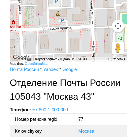
Картографические данные
Условия
50 м
Map tiles:
OpenStreetMap
Почта России
*
Yandex
*
Google
Отделение Почты России
105043 "Москва 43"
Телефон:
+7 800-1-000-000
Номер региона regid
77
Ключ citykey
Москва