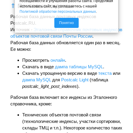
посещаемости и улучшения работы сайта. Продолжая
⇑
Почтовые индексы
использовать сайт, вы соглашаетесь с нашей
Политикой обработки персональных данных
.
Рабочая база данных почтовых индексов
Postcalc.RU.
Понятно
Источник -
Эталонный справочник почтовых индексов
объектов почтовой связи Почты России
.
Рабочая база данных обновляется один раз в месяц.
Ее можно:
Просмотреть
онлайн
.
Скачать в виде
дампа таблицы MySQL
.
Скачать упрощенную версию в виде
текста
или
дампа MySQL
для
Postcalc Light
(таблица
postcalc_light_post_indexes
).
Рабочая база включает все индексы из Эталонного
справочника, кроме:
Технических объектов почтовой связи
(технологические индексы, участки сортировки,
склады ТМЦ и т.п.). Некоторое количество таких