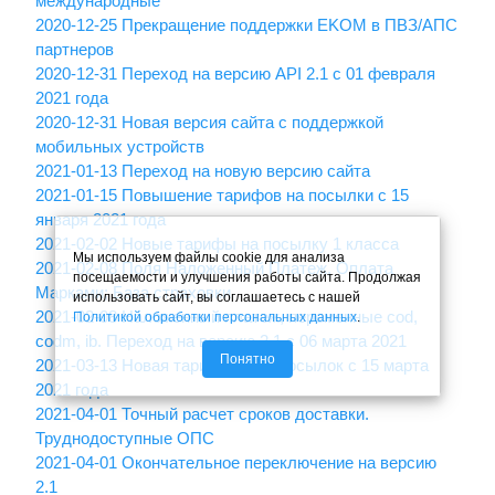
международные
2020-12-25 Прекращение поддержки EKOM в ПВЗ/АПС
партнеров
2020-12-31 Переход на версию API 2.1 с 01 февраля
2021 года
2020-12-31 Новая версия сайта с поддержкой
мобильных устройств
2021-01-13 Переход на новую версию сайта
2021-01-15 Повышение тарифов на посылки с 15
января 2021 года
2021-02-02 Новые тарифы на посылку 1 класса
Мы используем файлы cookie для анализа
2021-02-08 Поля Наложенный Платеж, Оплата
посещаемости и улучшения работы сайта. Продолжая
Марками; База страховки
использовать сайт, вы соглашаетесь с нашей
2021-02-08 Наложенный платеж, переменные cod,
Политикой обработки персональных данных
.
codm, ib. Переход на версию 2.1 с 06 марта 2021
Понятно
2021-03-13 Новая тарификация посылок с 15 марта
2021 года
2021-04-01 Точный расчет сроков доставки.
Труднодоступные ОПС
2021-04-01 Окончательное переключение на версию
2.1