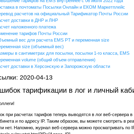
овышение тарифов на EMS внутреннее с 06 июля 2022 года
Доставка в почтоматы Посылки Онлайн и ЕКОМ Маркетплейс
еревод расчетов на официальный Тарификатор Почты России
асчет доставки в ДНР и ЛНР
асчет наложенного платежа
зменение тарифов Почты России
бъемный вес для расчета EMS PT и переменная size
еременная size (объемный вес)
азмеры в сантиметрах для посылки, посылки 1-го класса, EMS
еременная volume (общий объем отправления)
асчет доставки в Херсонскую и Запорожскую области
сылки: 2020-04-13
шибок тарификации в лог и личный каб
оллеги!
ок при расчетах тарифов теперь выводятся в лог веб-сервера в
абинета и по адресу IP. Таким образом, вы можете смотреть в р
ли нет. Напомню, журнал веб-сервера можно просматривать по 