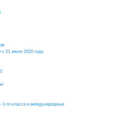
а
ов
 с 01 июля 2020 года
З
кг
- 1-го класса и международные