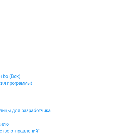
 bo (Box)
рсия программы)
лицы для разработчика
анию
ство отправлений"