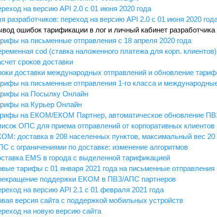
ереход на версию API 2.0 с 01 июня 2020 года
ля разработчиков: переход на версию API 2.0 с 01 июня 2020 год
ывод ошибок тарификации в лог и личный кабинет разработчика
арифы на письменные отправления с 18 апреля 2020 года
еременная cod (ставка наложенного платежа для корп. клиентов)
асчет сроков доставки
роки доставки международных отправлений и обновление тариф
арифы на письменные отправления 1-го класса и международные
Тарифы на Посылку Онлайн
арифы на Курьер Онлайн
Тарифы на ЕКОМ/ЕКОМ Партнер, автоматическое обновление ПВ
писок ОПС для приема отправлений от корпоративных клиентов
КОМ: доставка в 208 населенных пунктов, максимальный вес 20 
ПС с ограничениями по доставке: изменение алгоритмов
оставка EMS в города с выделенной тарификацией
овые тарифы с 01 января 2021 года на письменные отправления 
Прекращение поддержки EKOM в ПВЗ/АПС партнеров
ереход на версию API 2.1 с 01 февраля 2021 года
овая версия сайта с поддержкой мобильных устройств
ереход на новую версию сайта