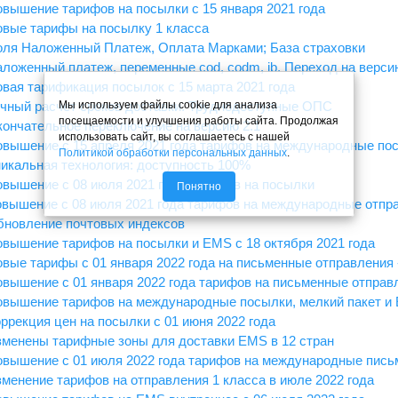
овышение тарифов на посылки с 15 января 2021 года
овые тарифы на посылку 1 класса
оля Наложенный Платеж, Оплата Марками; База страховки
аложенный платеж, переменные cod, codm, ib. Переход на версию
овая тарификация посылок с 15 марта 2021 года
Мы используем файлы cookie для анализа
очный расчет сроков доставки. Труднодоступные ОПС
посещаемости и улучшения работы сайта. Продолжая
кончательное переключение на версию 2.1
использовать сайт, вы соглашаетесь с нашей
овышение с 15 апреля 2021 года тарифов на международные по
Политикой обработки персональных данных
.
никальная технология: доступность 100%
овышение с 08 июля 2021 года тарифов на посылки
Понятно
овышение с 08 июля 2021 года тарифов на международные отпр
бновление почтовых индексов
овышение тарифов на посылки и EMS с 18 октября 2021 года
овые тарифы с 01 января 2022 года на письменные отправления
овышение с 01 января 2022 года тарифов на письменные отправл
овышение тарифов на международные посылки, мелкий пакет и 
оррекция цен на посылки с 01 июня 2022 года
зменены тарифные зоны для доставки EMS в 12 стран
овышение с 01 июля 2022 года тарифов на международные пис
зменение тарифов на отправления 1 класса в июле 2022 года