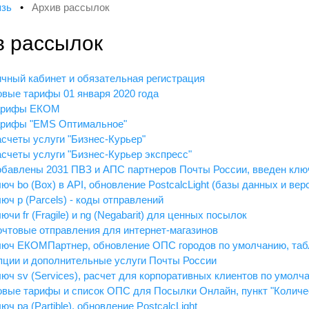
язь
•
Архив рассылок
в рассылок
ичный кабинет и обязательная регистрация
овые тарифы 01 января 2020 года
Тарифы ЕКОМ
Тарифы "EMS Оптимальное"
асчеты услуги "Бизнес-Курьер"
асчеты услуги "Бизнес-Курьер экспресс"
обавлены 2031 ПВЗ и АПС партнеров Почты России, введен ключ
люч bo (Box) в API, обновление PostcalcLight (базы данных и ве
юч p (Parcels) - коды отправлений
ючи fr (Fragile) и ng (Negabarit) для ценных посылок
очтовые отправления для интернет-магазинов
люч ЕКОМПартнер, обновление ОПС городов по умолчанию, таб
пции и дополнительные услуги Почты России
люч sv (Services), расчет для корпоративных клиентов по умолч
овые тарифы и список ОПС для Посылки Онлайн, пункт "Количе
юч pa (Partible), обновление PostcalcLight