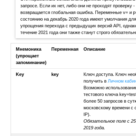
запросе. Если их нет, либо они не проходят проверку -
возвращается глобальная ошибка. Переменные v= и p
состоянию на декабрь 2020 года имеют умолчания дл
упрощения перехода с предыдущих версий API, однак
течение 2021 года они также станут строго обязатель
Мнемоника
Переменная
Описание
(упрощает
запоминание)
Key
key
Ключ доступа. Ключ не
получить в
Личном каби
Возможно использовани
тестового ключа key=test
более 50 запросов в сут
московскому времени с 
IP).
Обязательное поле с 25
2019 года.