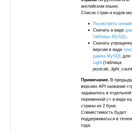
английском языке.
Список стран и кодов мо
Посмотреть онлай
Скачать в виде
да
таблицы MySQL
.
Скачать упрощенн
версию в виде
тек
дампа MySQL
для
Light
(таблица
postcalc_light_count
Примечание.
В предыд
версиях API название с
задавалось в отдельной
переменной c= в виде ко
страны из 2 букв.
Совместимость будет
поддерживаться в течен
года.