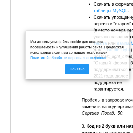
Скачать в формат
таблицы MySQL
.
Скачать упрощенн
версию в "старом"
(вместо номера ре
указано название) 
Мы используем файлы cookie для анализа
текста
или
дампа 
посещаемости и улучшения работы сайта. Продолжая
для
Postcalc Light
(
использовать сайт, вы соглашаетесь с нашей
postcalc_light_cities
Политикой обработки персональных данных
.
"Старый" формат 
поддерживаться в 
Понятно
2021 года, далее
поддержка не
гарантируется.
Пробелы в запросах мо
заменить на подчеркива
Сергиев_Посад,_50
.
3.
Код из 2 букв или на
страны
на русском или