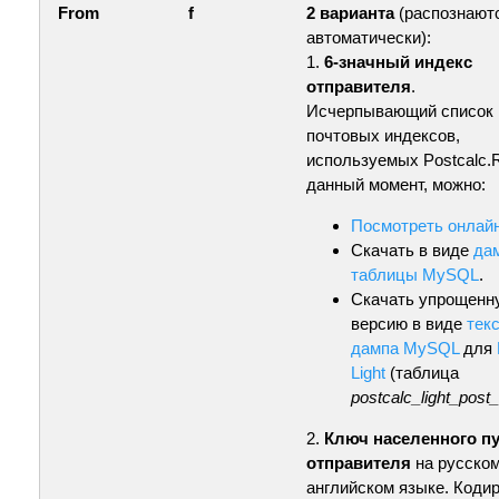
From
f
2 варианта
(распознают
автоматически):
1.
6-значный индекс
отправителя
.
Исчерпывающий список
почтовых индексов,
используемых Postcalc.
данный момент, можно:
Посмотреть онлай
Скачать в виде
да
таблицы MySQL
.
Скачать упрощенн
версию в виде
тек
дампа MySQL
для
Light
(таблица
postcalc_light_post
2.
Ключ населенного пу
отправителя
на русском
английском языке. Кодир