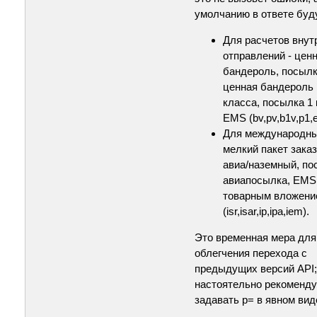
умолчанию в ответе буд
Для расчетов внут
отправлений - цен
бандероль, посылк
ценная бандероль 
класса, посылка 1 
EMS (bv,pv,b1v,p1,
Для международны
мелкий пакет зака
авиа/наземный, по
авиапосылка, EMS
товарным вложени
(isr,isar,ip,ipa,iem).
Это временная мера для
облегчения перехода с
предыдущих версий API;
настоятельно рекоменду
задавать p= в явном вид