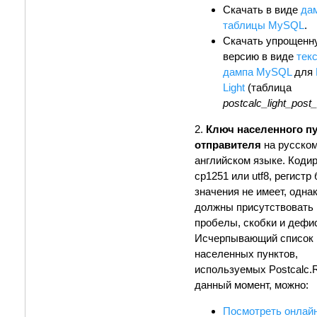
Скачать в виде
да
таблицы MySQL
.
Скачать упрощенн
версию в виде
тек
дампа MySQL
для
Light
(таблица
postcalc_light_post
2.
Ключ населенного пу
отправителя
на русском
английском языке. Кодир
cp1251 или utf8, регистр
значения не имеет, одна
должны присутствовать 
пробелы, скобки и дефи
Исчерпывающий список
населенных пунктов,
используемых Postcalc.
данный момент, можно:
Посмотреть онлай