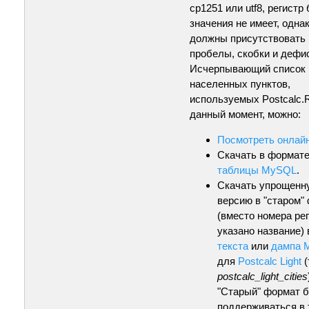
cp1251 или utf8, регистр
значения не имеет, одна
должны присутствовать 
пробелы, скобки и дефи
Исчерпывающий список
населенных пунктов,
используемых Postcalc.
данный момент, можно:
Посмотреть онлай
Скачать в формат
таблицы MySQL
.
Скачать упрощенн
версию в "старом"
(вместо номера ре
указано название) 
текста
или
дампа 
для
Postcalc Light
(
postcalc_light_cities
"Старый" формат 
поддерживаться в 