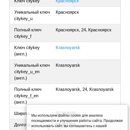
Ключ citykey
Красноярск
Уникальный ключ
Красноярск
citykey_u
Полный ключ
Красноярск, 24, Красноярск
citykey_f
Ключ citykey
Krasnoyarsk
(англ.)
Уникальный ключ
Krasnoyarsk
citykey_u_en
(англ.)
Полный ключ
Krasnoyarsk, 24, Krasnoyarsk
citykey_f_en
(англ.)
Широта
55.994078
Мы используем файлы cookie для анализа
посещаемости и улучшения работы сайта. Продолжая
Долгота
92.951207
использовать сайт, вы соглашаетесь с нашей