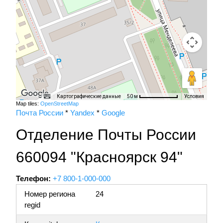
Картографические данные
Условия
50 м
Map tiles:
OpenStreetMap
Почта России
*
Yandex
*
Google
Отделение Почты России
660094 "Красноярск 94"
Телефон:
+7 800-1-000-000
Номер региона
24
regid