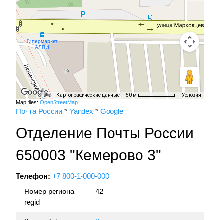
Картографические данные
Условия
50 м
Map tiles:
OpenStreetMap
Почта России
*
Yandex
*
Google
Отделение Почты России
650003 "Кемерово 3"
Телефон:
+7 800-1-000-000
Номер региона
42
regid