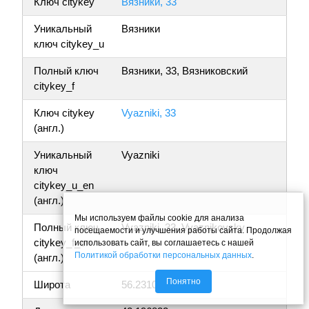
Ключ citykey
Вязники, 33
Уникальный
Вязники
ключ citykey_u
Полный ключ
Вязники, 33, Вязниковский
citykey_f
Ключ citykey
Vyazniki, 33
(англ.)
Уникальный
Vyazniki
ключ
citykey_u_en
(англ.)
Мы используем файлы cookie для анализа
Полный ключ
Vyazniki, 33, Vyaznikovsky
посещаемости и улучшения работы сайта. Продолжая
citykey_f_en
использовать сайт, вы соглашаетесь с нашей
Политикой обработки персональных данных
.
(англ.)
Понятно
Широта
56.231013