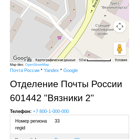
Картографические данные
Условия
50 м
Map tiles:
OpenStreetMap
Почта России
*
Yandex
*
Google
Отделение Почты России
601442 "Вязники 2"
Телефон:
+7 800-1-000-000
Номер региона
33
regid