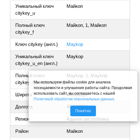
Уникальный ключ
Майкоп
citykey_u
Полный ключ
Майкоп, 1, Майкоп
citykey_f
Ключ citykey (англ.)
Maykop
Уникальный ключ
Maykop
citykey_u_en (англ.)
Полный ключ
Maykop, 1, Maykop
citykey_f_en (англ.)
Мы используем файлы cookie для анализа
посещаемости и улучшения работы сайта. Продолжая
использовать сайт, вы соглашаетесь с нашей
Широта
44.608127
Политикой обработки персональных данных
.
Долгота
40.063766
Понятно
Регион
Адыгея республика
Район
Майкоп