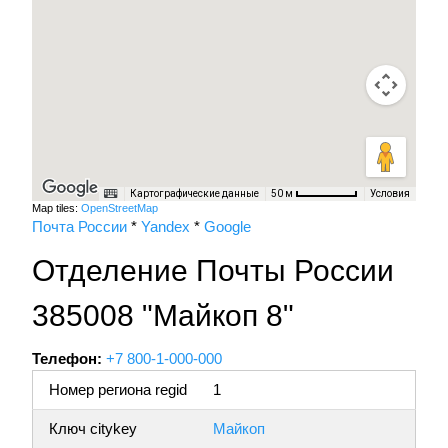
Картографические данные
Условия
50 м
Map tiles:
OpenStreetMap
Почта России
*
Yandex
*
Google
Отделение Почты России
385008 "Майкоп 8"
Телефон:
+7 800-1-000-000
Номер региона regid
1
Ключ citykey
Майкоп