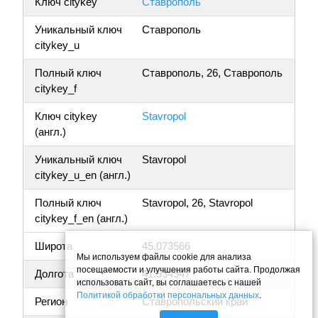
Ключ citykey
Ставрополь
Уникальный ключ
Ставрополь
citykey_u
Полный ключ
Ставрополь, 26, Ставрополь
citykey_f
Ключ citykey
Stavropol
(англ.)
Уникальный ключ
Stavropol
citykey_u_en (англ.)
Полный ключ
Stavropol, 26, Stavropol
citykey_f_en (англ.)
Широта
45.073566
Мы используем файлы cookie для анализа
посещаемости и улучшения работы сайта. Продолжая
Долгота
41.934947
использовать сайт, вы соглашаетесь с нашей
Политикой обработки персональных данных
.
Регион
Ставропольский край