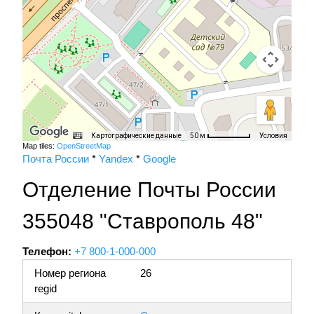
Картографические данные
Условия
50 м
Map tiles:
OpenStreetMap
Почта России
*
Yandex
*
Google
Отделение Почты России
355048 "Ставрополь 48"
Телефон:
+7 800-1-000-000
Номер региона
26
regid