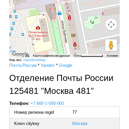
Картографические данные
Условия
50 м
Map tiles:
OpenStreetMap
Почта России
*
Yandex
*
Google
Отделение Почты России
125481 "Москва 481"
Телефон:
+7 800-1-000-000
Номер региона regid
77
Ключ citykey
Москва