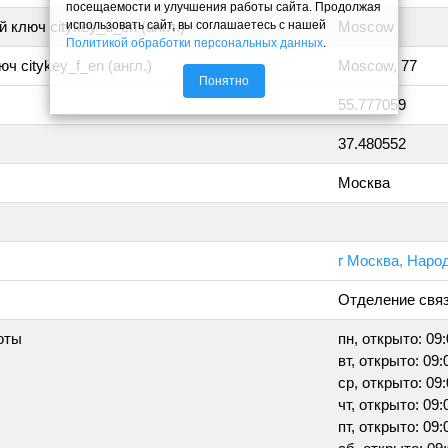
посещаемости и улучшения работы сайта. Продолжая
использовать сайт, вы соглашаетесь с нашей
 ключ citykey_u_en (англ.)
Moscow
Политикой обработки персональных данных
.
ч citykey_f_en (англ.)
Moscow, 77
Понятно
55.777059
37.480552
Москва
г Москва, Народ
Отделение свя
оты
пн, открыто: 09:
вт, открыто: 09:
ср, открыто: 09:
чт, открыто: 09:
пт, открыто: 09: