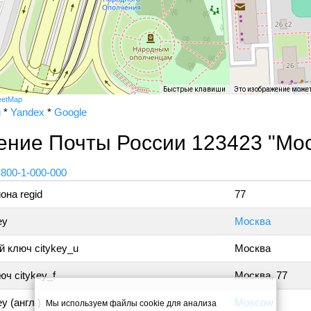
Быстрые клавиши
Это изображение може
eetMap
и
*
Yandex
*
Google
ение Почты России 123423 "Мос
 800-1-000-000
она regid
77
ey
Москва
 ключ citykey_u
Москва
ч citykey_f
Москва, 77
y (англ.)
Moscow
Мы используем файлы cookie для анализа