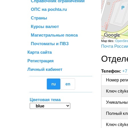
Справочник ограничений
ОПС на pochta.ru
Страны
Курсы валют
Магистральные пояса
Map tiles:
OpenStr
Почтоматы и ПВЗ
Почта Росси
Карта сайта
Отдел
Регистрация
Личный кабинет
Телефон:
+7
Номер реги
ru
en
Ключ cityk
Цветовая тема
Уникальный
Полный клю
Ключ cityke