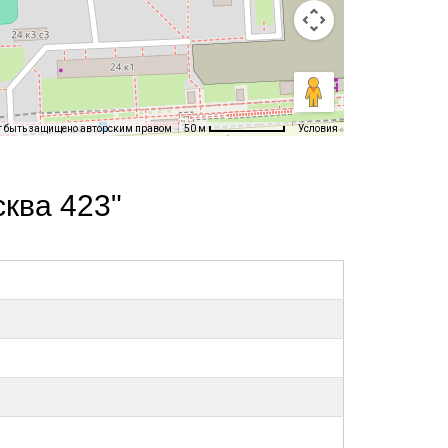
т быть защищено авторским правом
Условия
50 м
ква 423"