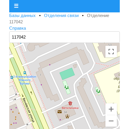
☰
Базы данных
•
Отделения связи
•
Отделение
117042
Справка