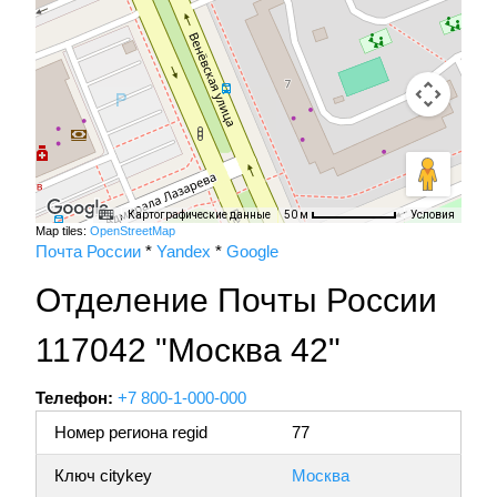
Картографические данные
Условия
50 м
Map tiles:
OpenStreetMap
Почта России
*
Yandex
*
Google
Отделение Почты России
117042 "Москва 42"
Телефон:
+7 800-1-000-000
Номер региона regid
77
Ключ citykey
Москва