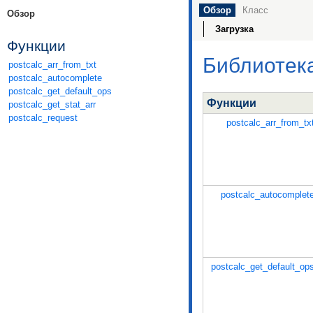
Обзор
Класс
Обзор
Загрузка
Функции
Библиотека
postcalc_arr_from_txt
postcalc_autocomplete
postcalc_get_default_ops
Функции
postcalc_get_stat_arr
postcalc_request
postcalc_arr_from_tx
postcalc_autocomplet
postcalc_get_default_op