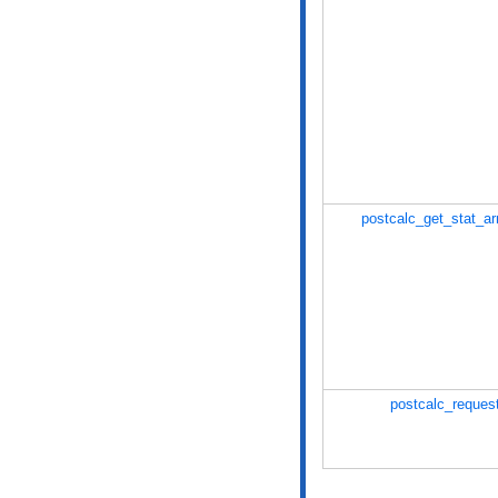
postcalc_get_stat_ar
postcalc_reques